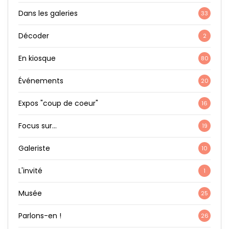
Dans les galeries
33
Décoder
2
En kiosque
80
Événements
20
Expos "coup de coeur"
16
Focus sur…
19
Galeriste
10
L'invité
1
Musée
25
Parlons-en !
26