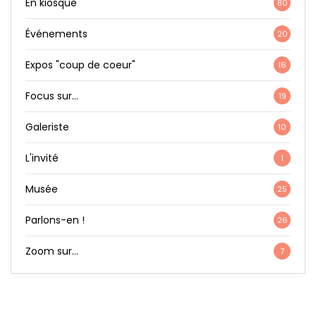
En kiosque
80
Événements
20
Expos "coup de coeur"
16
Focus sur…
19
Galeriste
10
L'invité
1
Musée
25
Parlons-en !
26
Zoom sur…
7