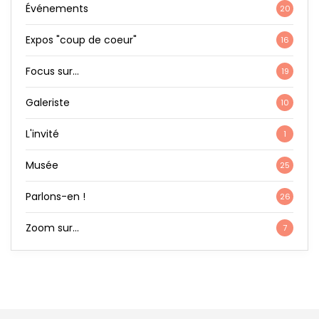
Événements
20
Expos "coup de coeur"
16
Focus sur…
19
Galeriste
10
L'invité
1
Musée
25
Parlons-en !
26
Zoom sur…
7