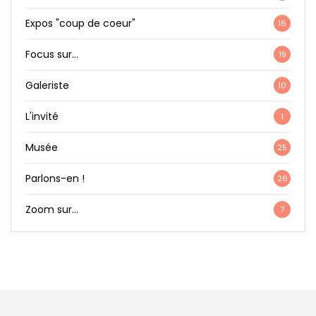
Expos "coup de coeur"
16
Focus sur…
19
Galeriste
10
L'invité
1
Musée
25
Parlons-en !
26
Zoom sur…
7