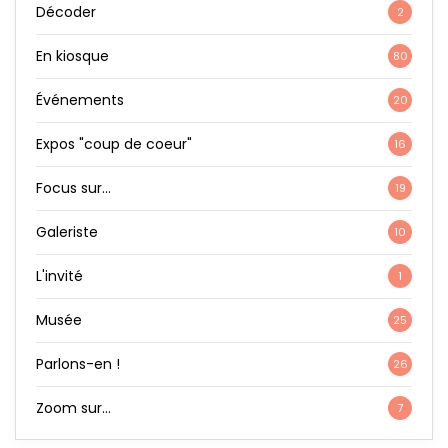
Décoder
2
En kiosque
80
Événements
20
Expos "coup de coeur"
16
Focus sur…
19
Galeriste
10
L'invité
1
Musée
25
Parlons-en !
26
Zoom sur…
7