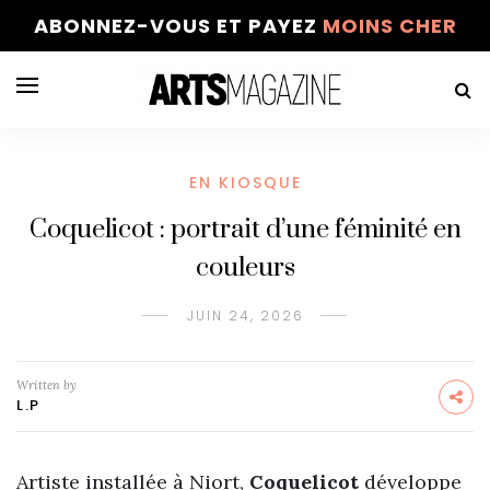
ABONNEZ-VOUS ET PAYEZ
MOINS CHER
EN KIOSQUE
Coquelicot : portrait d’une féminité en
couleurs
JUIN 24, 2026
Written by
L.P
Artiste installée à Niort,
Coquelicot
développe