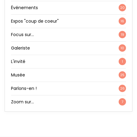
Événements
20
Expos "coup de coeur"
16
Focus sur…
19
Galeriste
10
L'invité
1
Musée
25
Parlons-en !
26
Zoom sur…
7