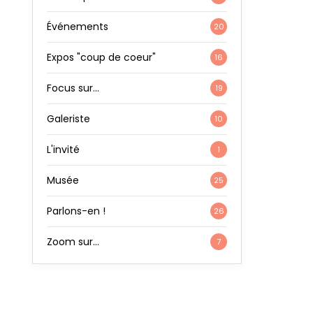
Événements
20
Expos "coup de coeur"
16
Focus sur…
19
Galeriste
10
L'invité
1
Musée
25
Parlons-en !
26
Zoom sur…
7