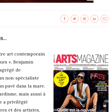
NS…
utre art contemporain
eurs », Benjamin
 agrégé de
un non-spécialiste
 un pavé dans la mare.
ardisme, mais aussi à
e a privilégié
res et des artistes,