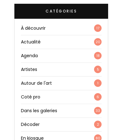
CATÉGORIES
À découvrir
17
Actualité
20
Agenda
18
Artistes
5
Autour de l'art
1
Coté pro
6
Dans les galeries
33
Décoder
2
En kiosque
80