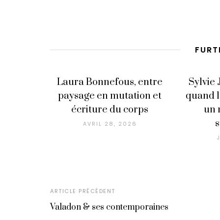
FURT
Laura Bonnefous, entre
Sylvie 
paysage en mutation et
quand l
écriture du corps
un 
AVRIL 28, 2026
ARTICLE PRÉCÉDENT
Valadon & ses contemporaines