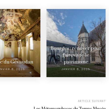
Bourges : rénover pour
fairevivre le
e du Gévaudan
patrimoine
ANVIER 8, 2025
JANVIER 8, 2025
ARTICLE SUIVANT
Les Métamorphoses du Temps Musée