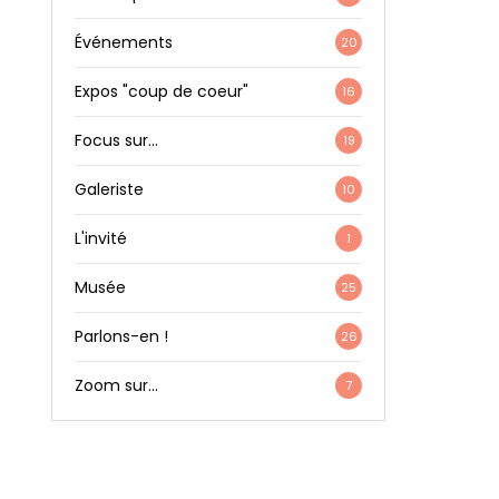
Événements
20
Expos "coup de coeur"
16
Focus sur…
19
Galeriste
10
L'invité
1
Musée
25
Parlons-en !
26
Zoom sur…
7