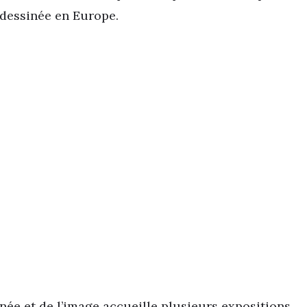
 dessinée en Europe.
née et de l’image accueille plusieurs expositions,