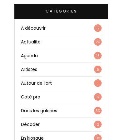
CATÉGORIES
À découvrir
17
Actualité
20
Agenda
18
Artistes
5
Autour de l'art
1
Coté pro
6
Dans les galeries
33
Décoder
2
En kiosque
80