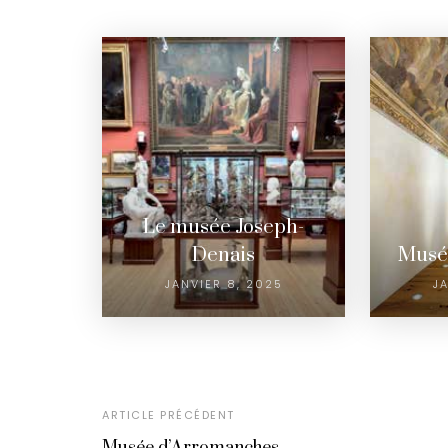
Le musée Joseph-
Denais
Musé
JANVIER 8, 2025
J
ARTICLE PRÉCÉDENT
Musée d’Arromanches