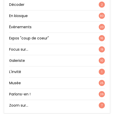
Décoder
2
En kiosque
80
Événements
20
Expos "coup de coeur"
16
Focus sur…
19
Galeriste
10
L'invité
1
Musée
25
Parlons-en !
26
Zoom sur…
7