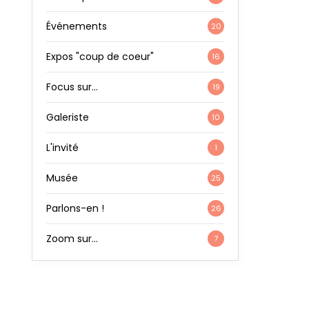
Événements
20
Expos "coup de coeur"
16
Focus sur…
19
Galeriste
10
L'invité
1
Musée
25
Parlons-en !
26
Zoom sur…
7