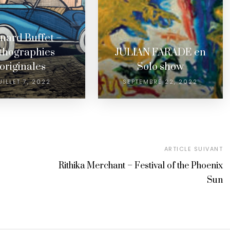
nard Buffet –
ithographies
JULIAN FARADE en
originales
Solo show
UILLET 7, 2022
SEPTEMBRE 22, 2022
ARTICLE SUIVANT
Rithika Merchant – Festival of the Phoenix
Sun