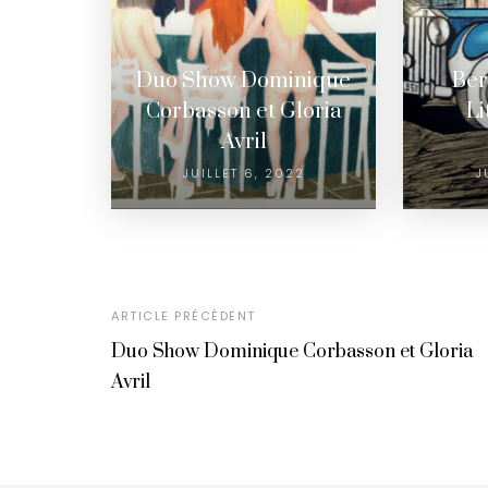
Duo Show Dominique
Ber
Corbasson et Gloria
L
Avril
JUILLET 6, 2022
J
ARTICLE PRÉCÉDENT
Duo Show Dominique Corbasson et Gloria
Avril