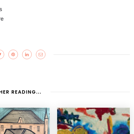
s
re
HER READING...