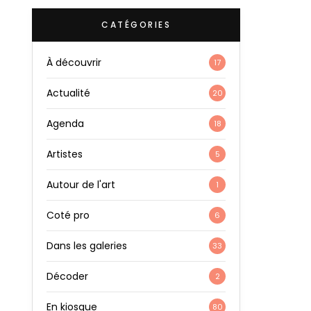
CATÉGORIES
À découvrir
17
Actualité
20
Agenda
18
Artistes
5
Autour de l'art
1
Coté pro
6
Dans les galeries
33
Décoder
2
En kiosque
80