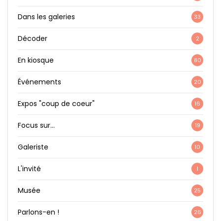
Dans les galeries
33
Décoder
2
En kiosque
80
Événements
20
Expos "coup de coeur"
16
Focus sur…
19
Galeriste
10
L'invité
1
Musée
25
Parlons-en !
26