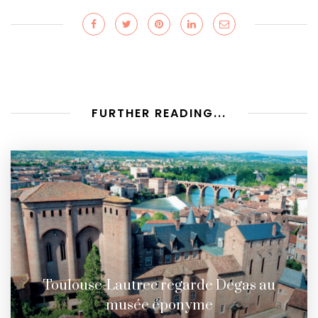
FURTHER READING...
Toulouse-Lautrec regarde Degas au
musée éponyme