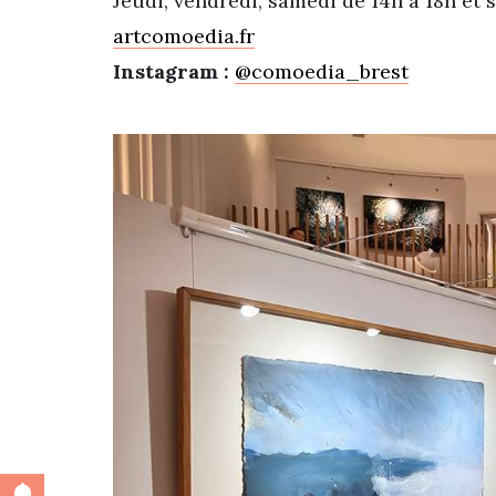
Jeudi, vendredi, samedi de 14h à 18h et
artcomoedia.fr
Instagram :
@comoedia_brest