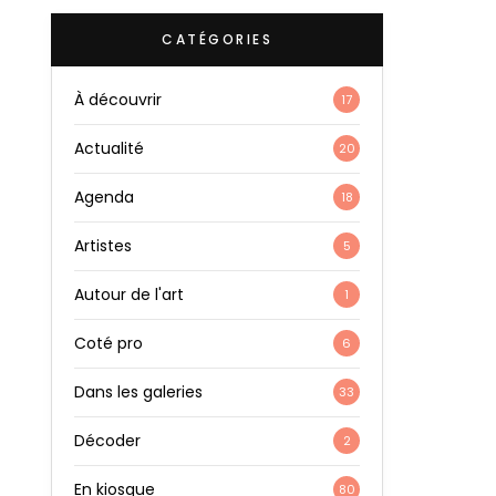
CATÉGORIES
À découvrir
17
Actualité
20
Agenda
18
Artistes
5
Autour de l'art
1
Coté pro
6
Dans les galeries
33
Décoder
2
En kiosque
80