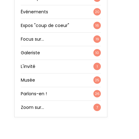
Événements
20
Expos "coup de coeur"
16
Focus sur…
19
Galeriste
10
L'invité
1
Musée
25
Parlons-en !
26
Zoom sur…
7