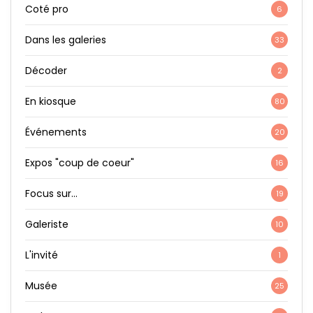
Coté pro
6
Dans les galeries
33
Décoder
2
En kiosque
80
Événements
20
Expos "coup de coeur"
16
Focus sur…
19
Galeriste
10
L'invité
1
Musée
25