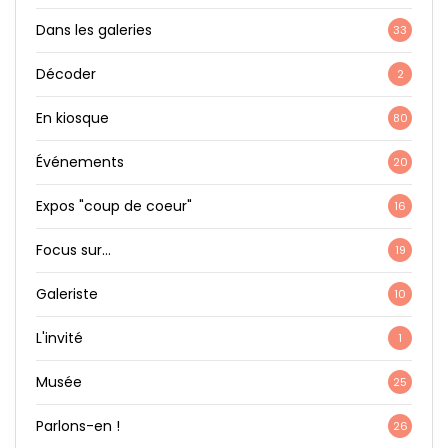
Dans les galeries
33
Décoder
2
En kiosque
80
Événements
20
Expos "coup de coeur"
16
Focus sur…
19
Galeriste
10
L'invité
1
Musée
25
Parlons-en !
26