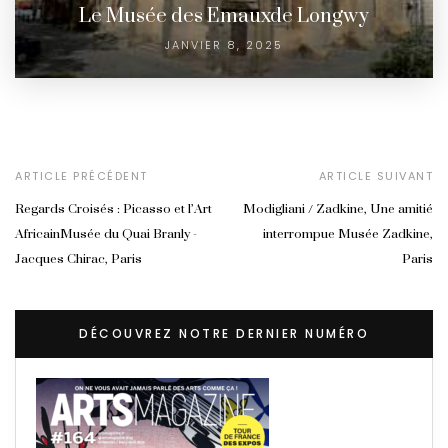
Le Musée des Emauxde Longwy
JANVIER 8, 2025
ARTICLE PRÉCÉDENT
ARTICLE SUIVANT
Regards Croisés : Picasso et l’Art
Modigliani / Zadkine, Une amitié
AfricainMusée du Quai Branly -
interrompue Musée Zadkine,
Jacques Chirac, Paris
Paris
DÉCOUVREZ NOTRE DERNIER NUMÉRO