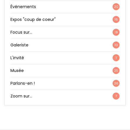
Événements
20
Expos "coup de coeur"
16
Focus sur…
19
Galeriste
10
L'invité
1
Musée
25
Parlons-en !
26
Zoom sur…
7