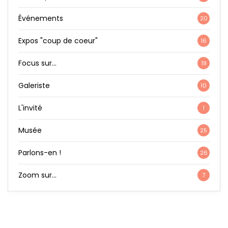
Événements
20
Expos "coup de coeur"
16
Focus sur…
19
Galeriste
10
L'invité
1
Musée
25
Parlons-en !
26
Zoom sur…
7